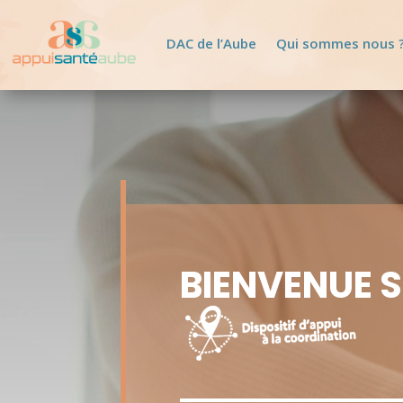
Nous solliciter :
03.25.40.80.83
DAC de l’Aube
Qui sommes nous 
BIENVENUE S