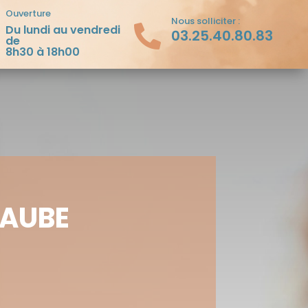
Ouverture
a
Nous solliciter :
Du lundi au vendredi

03.25.40.80.83
de
8h30 à 18h00
’AUBE