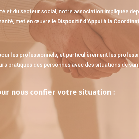
té et du secteur social, notre association impliquée dep
santé, met en œuvre le
Dispositif d’Appui à la Coordina
 pour les professionnels, et particulièrement les profes
eurs pratiques des personnes avec des situations de sant
r nous confier votre situation :