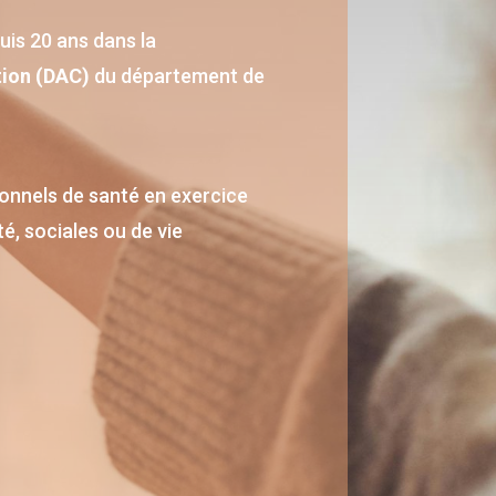
uis 20 ans dans la
tion (DAC)
du département de
sionnels de santé en exercice
é, sociales ou de vie