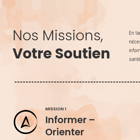
Nos Missions,
En ta
néces
Votre Soutien
infor
santé
MISSION 1
Informer –
Orienter