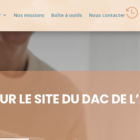

?
Nos missions
Boîte à outils
Nous contacter
UR LE SITE DU DAC DE L